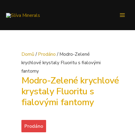
Main
Men
Domů
/
Prodáno
/ Modro-Zelené
krychlové krystaly Fluoritu s fialovými
fantomy
Modro-Zelené krychlové
krystaly Fluoritu s
fialovými fantomy
Prodáno