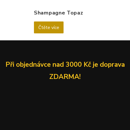
Shampagne Topaz
Čtěte více
Při objednávce nad 3000 Kč je doprava
ZDARMA!
Obchodní podmínky
|
GDPR
|
Cookies
— Slíva Minerals
2026 © E shop s minerály — Web od
WeBrand